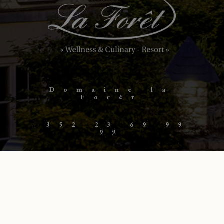
Domaine la
Forêt
+352 23 69 99
99
36, route de
l’Europe L-
5531 Remich
info@foret.lu