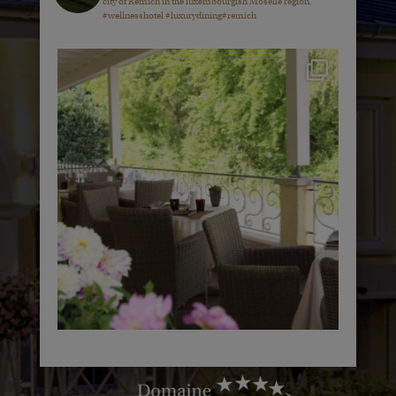
city of Remich in the luxembourgish Moselle region.
#wellnesshotel #luxurydining#remich