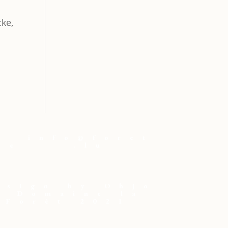
cke,
e
info@foret
pe
.lu
esign by Ohjo
© Domaine la
Forêt 2021