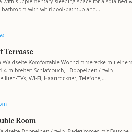
ea with supplementary sleeping space for a sofa bed 
, bathroom with whirlpool-bathtub and...
t Terrasse
hen Waldseite Komfortable Wohnzimmerecke mit eine
 1,4 m breiten Schlafcouch, Doppelbett / twin,
liten-TVs, Wi-Fi, Haartrockner, Telefone,...
ouble Room
Waldseite Doppelbett / twin, Badezimmer mit Dusche,