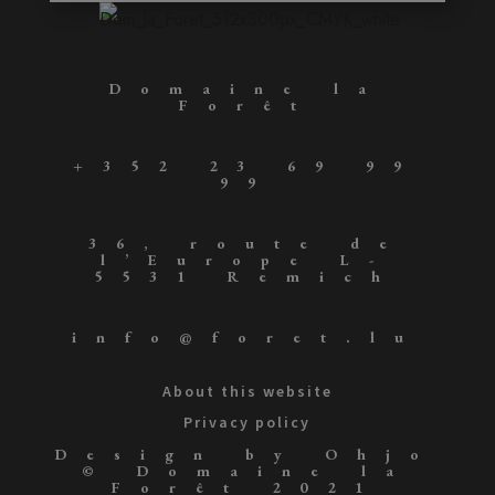
Domaine la
Forêt
+352 23 69 99
99
36, route de
l’Europe L-
5531 Remich
info@foret.lu
About this website
Privacy policy
Design by Ohjo
© Domaine la
Forêt 2021