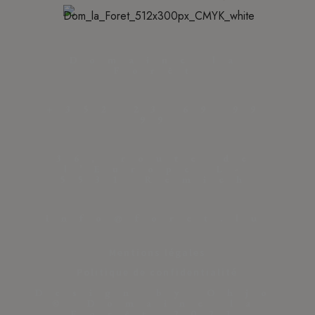
Domaine la
Forêt
+352 23 69 99
99
36, route de
l’Europe L-
5531 Remich
info@foret.lu
Mentions légales
Politique de confidentialité
Design by Ohjo
© Domaine la
Forêt 2021