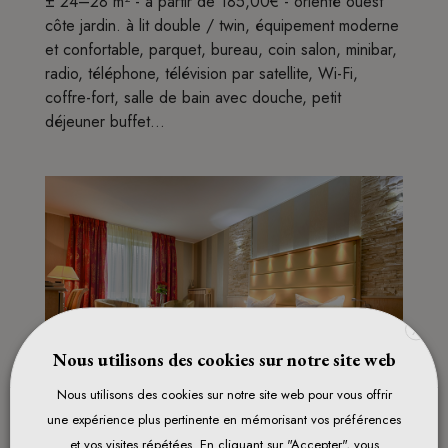
± 24–28 m² - à partir de 185,00€ - orienté ouest
côte jardin. à lit double / twin, équipement moderne
et confortable, parquet, bureau, coin salon, minibar,
radio, téléphone, télévision par satellite, Wi-Fi,
coffre-fort, salle de bain avec douche, petit
déjeuner buffet...
X
Nous utilisons des cookies sur notre site web
Nous utilisons des cookies sur notre site web pour vous offrir
une expérience plus pertinente en mémorisant vos préférences
et vos visites répétées. En cliquant sur "Accepter", vous