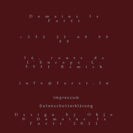
Domaine la
Forêt
+352 23 69 99
99
36, route de
l’Europe L-
5531 Remich
info@foret.lu
Impressum
Datenschutzerklärung
Design by Ohjo
© Domaine la
Forêt 2021