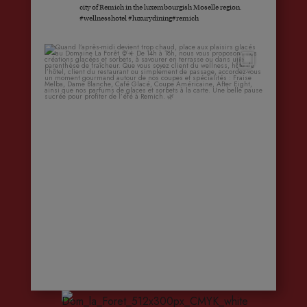
city of Remich in the luxembourgish Moselle region.
#wellnesshotel #luxurydining#remich