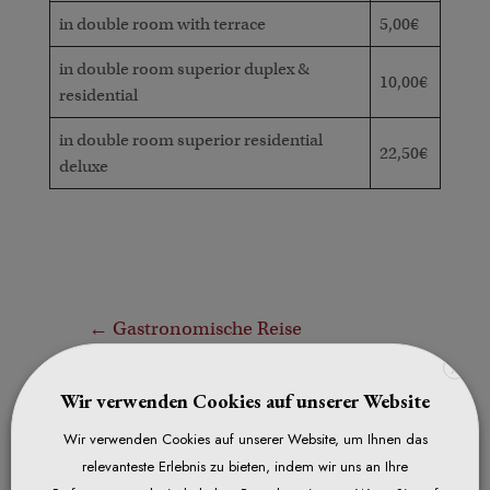
in double room with terrace
5,00€
in double room superior duplex &
10,00€
residential
in double room superior residential
22,50€
deluxe
←
Gastronomische Reise
Spa meets dinner
→
X
Wir verwenden Cookies auf unserer Website
Wir verwenden Cookies auf unserer Website, um Ihnen das
Our arrangements
relevanteste Erlebnis zu bieten, indem wir uns an Ihre