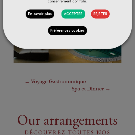
consentement contrôlé.
En savoir plus
ACCEPTER
REJETER
Préférences cookies
←
Voyage Gastronomique
Spa et Dinner
→
Our arrangements
DÉCOUVREZ TOUTES NOS