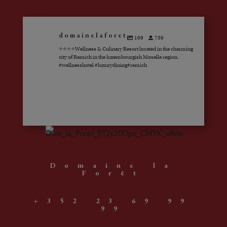
domainelaforet
169
759
⭐️⭐️⭐️⭐️Wellness & Culinary Resort located in the charming
city of Remich in the luxembourgish Moselle region.
#wellnesshotel #luxurydining#remich
Domaine la
Forêt
+352 23 69 99
99