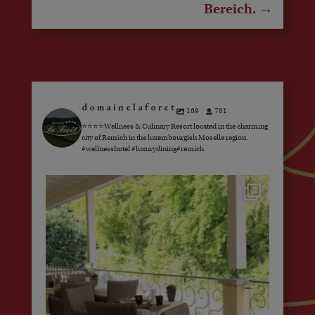
Bereich.
→
domainelaforet
169
761
⭐️⭐️⭐️⭐️Wellness & Culinary Resort located in the charming
city of Remich in the luxembourgish Moselle region.
#wellnesshotel #luxurydining#remich