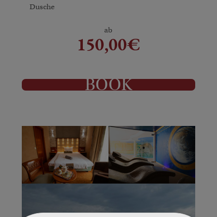
Dusche
ab
150,00€
BOOK